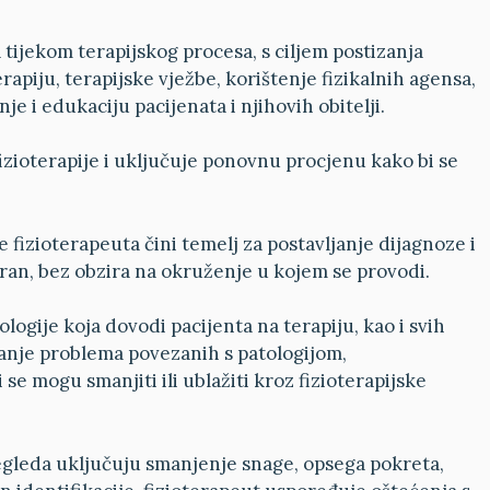
a tijekom terapijskog procesa, s ciljem postizanja
apiju, terapijske vježbe, korištenje fizikalnih agensa,
je i edukaciju pacijenata i njihovih obitelji.
fizioterapije i uključuje ponovnu procjenu kako bi se
e fizioterapeuta čini temelj za postavljanje dijagnoze i
iran, bez obzira na okruženje u kojem se provodi.
ogije koja dovodi pacijenta na terapiju, kao i svih
anje problema povezanih s patologijom,
se mogu smanjiti ili ublažiti kroz fizioterapijske
egleda uključuju smanjenje snage, opsega pokreta,