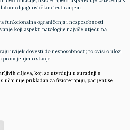
n identifikacije, fizioterapeut uspoređuje oštećenja s
datnim dijagnostičkim testiranjem.
ira funkcionalna ograničenja i nesposobnosti
anje koji aspekti patologije najviše utječu na
aju uvijek dovesti do nesposobnosti; to ovisi o ulozi
a promijenjeno stanje.
ljivih ciljeva, koji se utvrđuju u suradnji s
slučaj nije prikladan za fizioterapiju, pacijent se