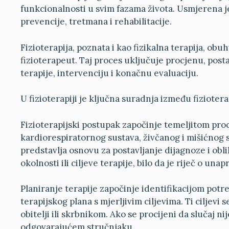
funkcionalnosti u svim fazama života. Usmjerena j
prevencije, tretmana i rehabilitacije.
Fizioterapija, poznata i kao fizikalna terapija, obuh
fizioterapeut. Taj proces uključuje procjenu, post
terapije, intervenciju i konačnu evaluaciju.
U fizioterapiji je ključna suradnja između fizioterap
Fizioterapijski postupak započinje temeljitom pro
kardiorespiratornog sustava, živčanog i mišićnog 
predstavlja osnovu za postavljanje dijagnoze i obli
okolnosti ili ciljeve terapije, bilo da je riječ o unap
Planiranje terapije započinje identifikacijom potr
terapijskog plana s mjerljivim ciljevima. Ti ciljev
obitelji ili skrbnikom. Ako se procijeni da slučaj ni
odgovarajućem stručnjaku.