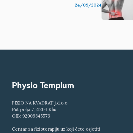
24/09/2024
Physio Templum
FIZIO NA KVADRAT j.d.o.o.
Put polja 7, 21204 Klis
OIB: 92009845573
Centar za fizioterapiju uz koji ćete osjetiti