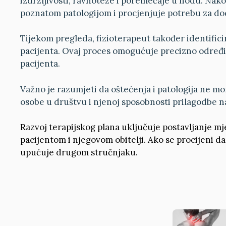
izdržljivosti, ravnoteže i poremećaje u hodu. Nako
poznatom patologijom i procjenjuje potrebu za do
Tijekom pregleda, fizioterapeut također identific
pacijenta. Ovaj proces omogućuje precizno određiv
pacijenta.
Važno je razumjeti da oštećenja i patologija ne mor
osobe u društvu i njenoj sposobnosti prilagodbe n
Razvoj terapijskog plana uključuje postavljanje mjer
pacijentom i njegovom obitelji. Ako se procijeni da 
upućuje drugom stručnjaku.