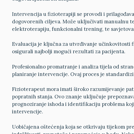
Intervencija u fizioterapiji se provodi i prilagođav
dogovorenih ciljeva. Može uključivati manualnu ter
elektroterapiju, funkcionalni trening, te savjetovan
Evaluacija je ključna za utvrđivanje učinkovitosti 
osigurali najbolji mogući rezultati za pacijenta.
Profesionalno promatranje i analiza tijela od stran
planiranje intervencije. Ovaj proces je standardiz
Fizioterapeut mora imati široko razumijevanje patol
popratnih stanja. Ovo znanje uključuje prepoznav
prognoziranje ishoda i identifikaciju problema koji 
intervencije.
Uobičajena oštećenja koja se otkrivaju tijekom pr