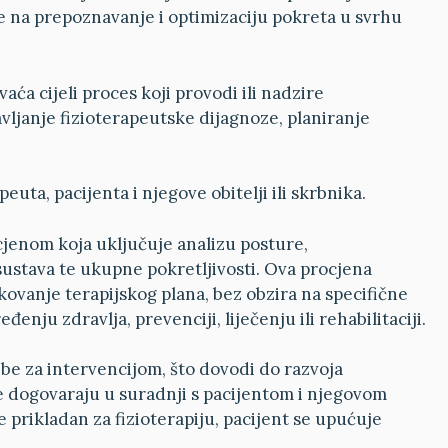
e na prepoznavanje i optimizaciju pokreta u svrhu
vaća cijeli proces koji provodi ili nadzire
avljanje fizioterapeutske dijagnoze, planiranje
euta, pacijenta i njegove obitelji ili skrbnika.
cjenom koja uključuje analizu posture,
sustava te ukupne pokretljivosti. Ova procjena
kovanje terapijskog plana, bez obzira na specifične
ređenju zdravlja, prevenciji, liječenju ili rehabilitaciji.
ebe za intervencijom, što dovodi do razvoja
i se dogovaraju u suradnji s pacijentom i njegovom
je prikladan za fizioterapiju, pacijent se upućuje